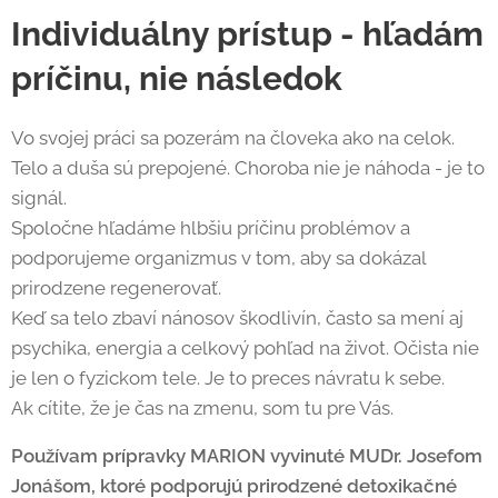
Individuálny prístup - hľadám
príčinu, nie následok
Vo svojej práci sa pozerám na človeka ako na celok.
Telo a duša sú prepojené. Choroba nie je náhoda - je to
signál.
Spoločne hľadáme hlbšiu príčinu problémov a
podporujeme organizmus v tom, aby sa dokázal
prirodzene regenerovať.
Keď sa telo zbaví nánosov škodlivín, často sa mení aj
psychika, energia a celkový pohľad na život. Očista nie
je len o fyzickom tele. Je to preces návratu k sebe.
Ak cítite, že je čas na zmenu, som tu pre Vás.
Používam prípravky MARION vyvinuté MUDr. Josefom
Jonášom, ktoré podporujú prirodzené detoxikačné