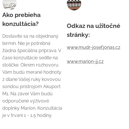
Ako prebieha
konzultácia?
Odkaz na užitočné
stránky:
Dostavíte sa na objednaný
termín. Nie je potrebná
www.mudr-josef.jonas.cz
žiadna špeciálna príprava. V
čase konzultácie sedíte na
www.marion-jj.cz
stoličke. Okrem rozhovoru
Vám budú merané hodnoty
z dlane Vašej ruky kovovou
sondou prístrojom Akuport
M1. Na záver Vám budú
odporučené výživové
doplnky Marion. Konzultácia
je v trvaní 1 - 1,5 hodiny.