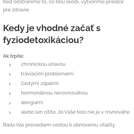
Keď odstránime to, čo telu škodí, vytvoríme priestor
pre zdravie
Kedy je vhodné začať s
fyziodetoxikáciou?
Ak trpíte:
chronickou únavou
tráviacimi problémami
častými zápalmi
hormonálnou nerovnováhou
alergiami
alebo len cítite, že Vaše telo nie je v rovnováhe
Rada Vás prevediem cestou k obnoveniu vitality.